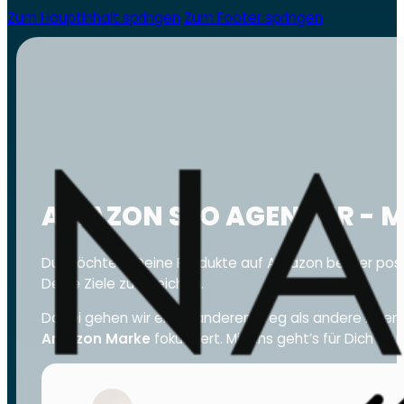
Zum Hauptinhalt springen
Zum Footer springen
AMAZON SEO AGENTUR - M
Du möchtest Deine Produkte auf Amazon besser posi
Deine Ziele zu erreichen.
Dabei gehen wir einen anderen Weg als andere Agentu
Amazon Marke
fokussiert. Mit uns geht’s für Dich ra