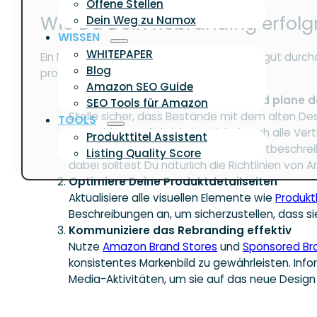
Offene Stellen
Wie Du Dein Rebranding erfol
Dein Weg zu Namox
WISSEN
WHITEPAPER
Ein Rebranding auf Amazon erfordert eine gut durc
Blog
profitiert.
Amazon SEO Guide
Verwalte Deinen Lagerbestand und plane d
SEO Tools für Amazon
Stelle sicher, dass Bestände mit dem alten De
TOOLS
vermeiden. Berücksichtige dabei auch alle Ver
Produkttitel Assistent
dezent, aber sichtbar in Deine Produktbeschr
Listing Quality Score
dabei solltest Du natürlich die Richtlinien vo
Optimiere Deine Produktdetailseiten
Aktualisiere alle visuellen Elemente wie
Produkt
Beschreibungen an, um sicherzustellen, dass si
Kommuniziere das Rebranding effektiv
Nutze
Amazon Brand Stores
und
Sponsored Br
konsistentes Markenbild zu gewährleisten. In
Media-Aktivitäten, um sie auf das neue Desi