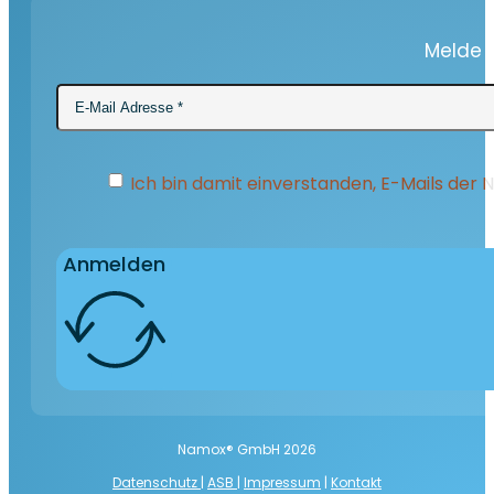
Melde D
Ich bin damit einverstanden, E-Mails der
Anmelden
Namox® GmbH 2026
Datenschutz
|
ASB
|
Impressum
|
Kontakt