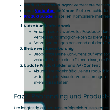
Produktverbesserungen:
Verbessere bestehe
Neue
Varianten
einführen:
Biete verschieden
Produktbündel
erstellen:
Kombiniere mehrere 
Nutze Kundenfeedback
Amazon bietet wertvolles Feedback durc
Verbesserungsmöglichkeiten zu identifizie
Setze Änderungen basierend auf dem Fee
Bleibe wettbewerbsfähig
Beobachte Deine Konkurrenz auf Amazon 
verkauft? Nutze diese Erkenntnisse, um D
Update Produktbilder und A+-Content
Aktualisiere regelmäßig Deine Produktbil
widerspiegeln. Visuelle Verbesserungen 
Erkenntnisse liefern.
Fazit: Rebranding und Produkt-
Um langfristig auf Amazon erfolgreich zu sein, muss