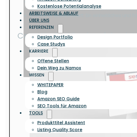
Bessere Wettbewerbsfähigkeit:
Durch die A
Kostenlose Potentialanalyse
überholt wird und Deinen Marktanteil nachhalt
ARBEITSWEISE & ABLAUF
Stärkerer Markenwert:
Ein einheitliches und 
ÜBER UNS
REFERENZEN
Case Study: Wie ein erfolgrei
Design Portfolio
Case Studys
KARRIERE
Offene Stellen
Dein Weg zu Namox
WISSEN
WHITEPAPER
Blog
Amazon SEO Guide
SEO Tools für Amazon
TOOLS
Produkttitel Assistent
Listing Quality Score