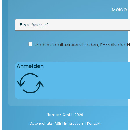
Melde D
Ich bin damit einverstanden, E-Mails der
Anmelden
Namox® GmbH 2026
Datenschutz
|
ASB
|
Impressum
|
Kontakt