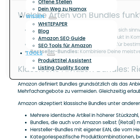
Offene Stellen
Dein Weg zu Namox
Welche Arten von Bundles funk
WISSEN
WHITEPAPER
Ergänzende Produkte:
Produkte, die sich sinn
Blog
Nachtcreme oder ein Reinigungsprodukt in Ko
Amazon SEO Guide
Saisonale Bundles:
Erstelle Bundles für bes
SEO Tools für Amazon
Bestseller-Bundles:
Kombiniere Deine meistv
TOOLS
Produkttitel Assistent
Klassische Amazon Bundles: Ri
Listing Quality Score
Amazon definiert Bundles grundsätzlich als das Anbie
Mehrfachangebote zu vermeiden. Gleichzeitig erlaubt
Amazon akzeptiert klassische Bundles unter anderem
Mehrere identische Artikel in höherer Stückzah
Bundles, die auch von Amazon selbst (Retail)
Hersteller-Bundles mit eigener EAN, die vom Hers
Kategoriespezifische Produktkombinationen, bei d