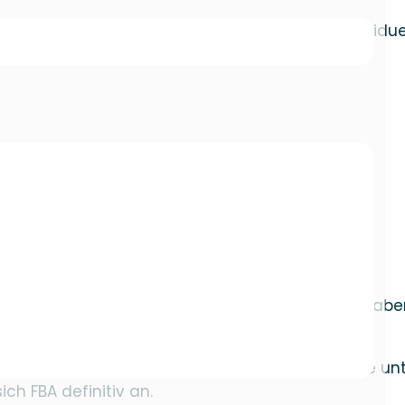
Der Start des eigenen FBA Business ist sehr individuel
dsten Schritte für Dein erfolgreiches Business
ment by Amazon“ und bedeutet, dass Amazon die
kts, der Versand, die Retouren und die
zon FBA starten möchtest – sondern bei Amazon.
auch über Amazon verkauft, der Verkäufer trägt abe
s auf das Kerngeschäft. Als Nachteil können die un
ch FBA definitiv an.