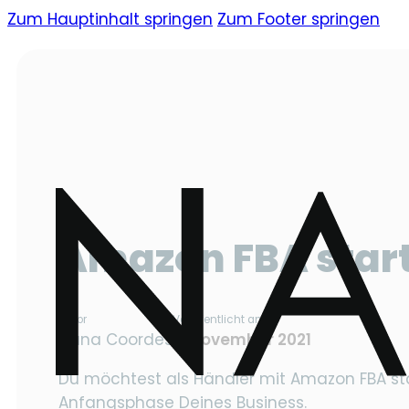
Zum Hauptinhalt springen
Zum Footer springen
Amazon FBA start
Autor
Veröffentlicht am
Dana Coordes
8. November 2021
Du möchtest als Händler mit Amazon FBA star
Anfangsphase Deines Business.