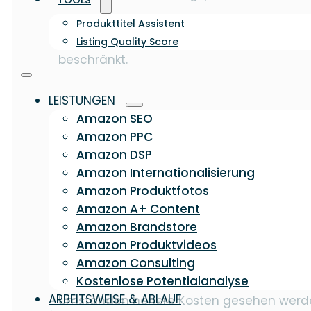
TOOLS
Ein wichtiger Hinweis zu Beginn: Diese FBA 
Produkttitel Assistent
da jeder Händler andere Voraussetzungen 
Listing Quality Score
beschränkt.
LEISTUNGEN
Was ist Amazon FBA
Amazon SEO
Amazon PPC
Amazon DSP
Die wichtigste Frage zu Beginn: Was bede
Amazon Internationalisierung
Abwicklung eines Einkaufs auf dem Marktp
Amazon Produktfotos
Kundenbetreuung. All diese Aufgaben lieg
Amazon A+ Content
Amazon Brandstore
Damit unterscheidet sich FBA vom „Fulfil
Amazon Produktvideos
die Verantwortung für die gesamte Abwic
Amazon Consulting
Kostenlose Potentialanalyse
Ein großer Vorteil von Amazon FBA ist als
ARBEITSWEISE & ABLAUF
Umständen höhere Kosten gesehen werden. V