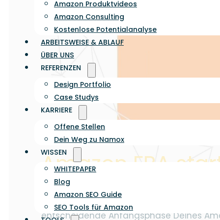
Amazon Produktvideos
Amazon Consulting
Kostenlose Potentialanalyse
ARBEITSWEISE & ABLAUF
ÜBER UNS
REFERENZEN
Design Portfolio
Case Studys
KARRIERE
Offene Stellen
Dein Weg zu Namox
WISSEN
Amazon FBA star
WHITEPAPER
Blog
Amazon SEO Guide
Du möchtest als Händler mit Amazon FBA st
SEO Tools für Amazon
entscheidende Anfangsphase Deines Ama