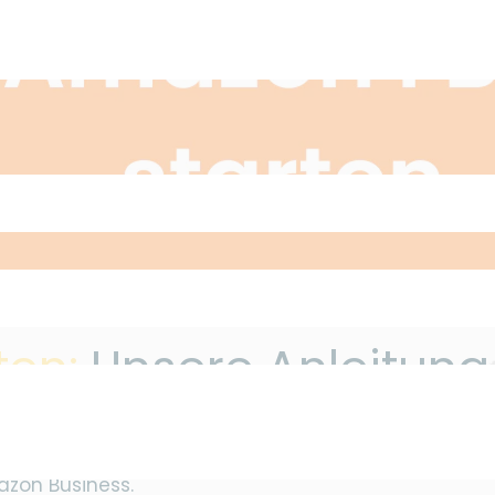
ten:
Unsere Anleitung –
arten? Dann haben wir hier die passende Anleitung fü
zon Business.