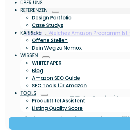
ÜBER UNS
REFERENZEN
Design Portfolio
Case Studys
Eine weitere Unterscheidung ist die zwisch
KARRIERE
Vendor – Welches Amazon Programm ist f
Offene Stellen
Dein Weg zu Namox
WISSEN
WHITEPAPER
Blog
Amazon SEO Guide
SEO Tools für Amazon
TOOLS
Amazon FBA Anleitun
Produkttitel Assistent
Listing Quality Score
Beginnen wir also mit unserer Amazon FBA 
organisatorische und bürokratische Aufg