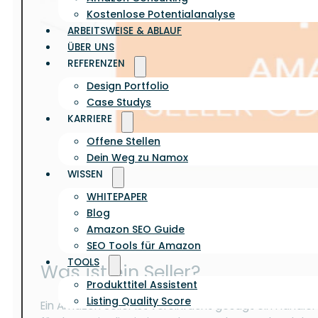
Kostenlose Potentialanalyse
ARBEITSWEISE & ABLAUF
ÜBER UNS
REFERENZEN
Design Portfolio
Case Studys
KARRIERE
Offene Stellen
Dein Weg zu Namox
WISSEN
WHITEPAPER
Blog
Amazon SEO Guide
SEO Tools für Amazon
TOOLS
Was ist ein Seller?
Produkttitel Assistent
Listing Quality Score
Ein Amazon Seller ist vereinfacht gesagt ein Händl