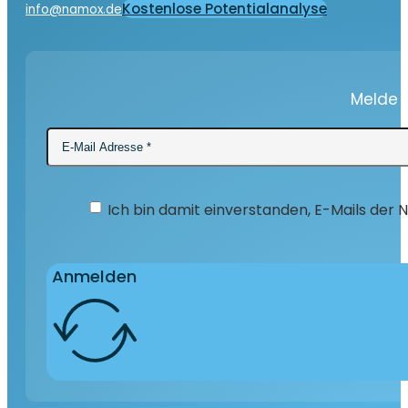
Kostenlose Potentialanalyse
info@namox.de
Melde D
Ich bin damit einverstanden, E-Mails der
Anmelden