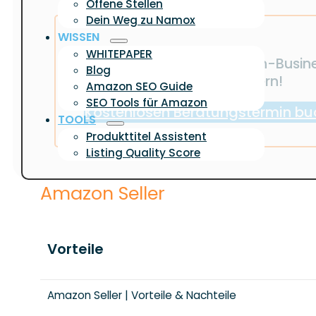
Offene Stellen
Dein Weg zu Namox
WISSEN
WHITEPAPER
Du möchtest Dein Amazon-Business
Blog
Kein Problem, wir helfen gern!
Amazon SEO Guide
SEO Tools für Amazon
Kostenlosen Beratungstermin bu
TOOLS
Produkttitel Assistent
Listing Quality Score
Amazon Seller
Vorteile
Amazon Seller | Vorteile & Nachteile