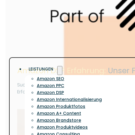
Amazon DSP Erfahrung:
Unser 
LEISTUNGEN
Amazon SEO
Sucht man nach Erfahrungen zu
Amazon DSP
ist die
Amazon PPC
Erfahrungen aussehen!
Amazon DSP
Amazon Internationalisierung
Amazon Produktfotos
Amazon A+ Content
Amazon Brandstore
Amazon Produktvideos
Amazon Consulting