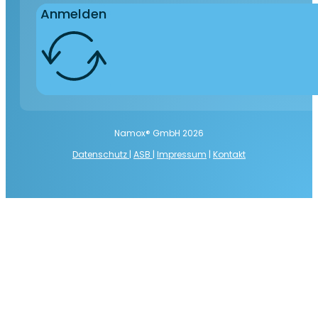
Anmelden
Namox® GmbH 2026
Datenschutz
|
ASB
|
Impressum
|
Kontakt