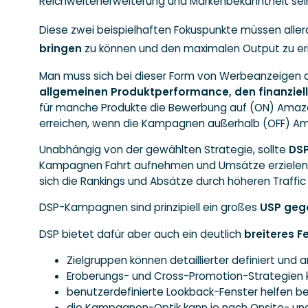
Reichweitenerweiterung und Markenbekanntheit sei
Diese zwei beispielhaften Fokuspunkte müssen aller
bringen
zu können und den maximalen Output zu er
Man muss sich bei dieser Form von Werbeanzeigen d
allgemeinen Produktperformance, den finanziel
für manche Produkte die Bewerbung auf (ON) Amazon
erreichen, wenn die Kampagnen außerhalb (OFF) Am
Unabhängig von der gewählten Strategie, sollte
DSP
Kampagnen Fahrt aufnehmen und Umsätze erzielen kö
sich die Rankings und Absätze durch höheren Traffic
DSP-Kampagnen sind prinzipiell ein großes
USP geg
DSP bietet dafür aber auch ein deutlich
breiteres 
Zielgruppen können detaillierter definiert und
Eroberungs- und Cross-Promotion-Strategien
benutzerdefinierte Lookback-Fenster helfen be
die Kampagnen-Optik kann je nach Onsite- und O